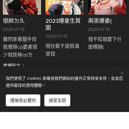
很帥ㄉ久
2023爆豪生賀
兩張爆豪(
圖
2023-07-15
2023-07-15
2023-07-15
雖然拿著籠手但
我不知道要下什
現在看不是很滿
我覺得cp要素很
麼標題(
意捏
少就放無cpㄌ
較舊貼文
我們使用了 cookies 來確保我們網站的運作正常與安全性，並為您
提供最佳的使用體驗。
僅接受必要的
接受全部
立即開始
免費建立您的網站！
由
Webnode
提供技術支援
Cookies