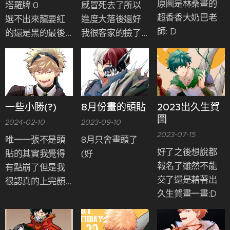
原圖是林桑畫的
塔羅牌:0
感冒死去了所以
超香香大奶巴老
選不出來龍要紅
進度大落後還好
師: D
的還是黑的最後
我很客家的撿了
兩種都畫(好
去年出久生賀的
這次我有乖乖把
素材來用(靠夭喔
框外的背景畫好
所以把沒有做成
卡面的全圖跟純
一些小勝(?)
8月份畫的頭貼
2023出久生賀
背景也放進來
圖
2024-02-10
2023-09-10
ㄌ:D
2023-07-15
唯一一張不是頭
8月只會畫頭了
好了之後想說都
貼的其實我覺得
(好
報名了雖然不能
有點崩了但是我
交了還是藉著出
很認真的上完顏
久生賀畫一畫:D
色還是貼出來ㄅ